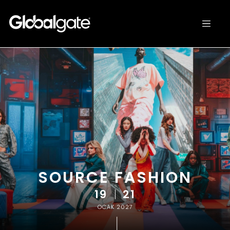
SOURCE FASHION
19
|
21
OCAK 2027